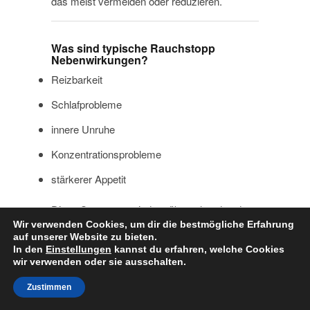
das meist vermeiden oder reduzieren.
Was sind typische Rauchstopp
Nebenwirkungen?
Reizbarkeit
Schlafprobleme
innere Unruhe
Konzentrationsprobleme
stärkerer Appetit
Diese Symptome sind vorübergehend und
Wir verwenden Cookies, um dir die bestmögliche Erfahrung
normal.
auf unserer Website zu bieten.
In den
Einstellungen
kannst du erfahren, welche Cookies
wir verwenden oder sie ausschalten.
Was tun bei Rückfällen?
Zustimmen
Ein Rückfall bedeutet nicht, dass alles
verloren ist. Wichtig ist: