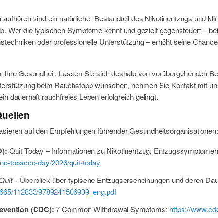
fhören sind ein natürlicher Bestandteil des Nikotinentzugs und kli
ab. Wer die typischen Symptome kennt und gezielt gegensteuert – b
stechniken oder professionelle Unterstützung – erhöht seine Chanc
 für Ihre Gesundheit. Lassen Sie sich deshalb von vorübergehenden 
Unterstützung beim Rauchstopp wünschen, nehmen Sie Kontakt mit un
in dauerhaft rauchfreies Leben erfolgreich gelingt.
Quellen
basieren auf den Empfehlungen führender Gesundheitsorganisationen:
):
Quit Today – Informationen zu Nikotinentzug, Entzugssymptome
-no-tobacco-day/2026/quit-today
Quit
– Überblick über typische Entzugserscheinungen und deren Dau
e/10665/112833/9789241506939_eng.pdf
revention (CDC):
7 Common Withdrawal Symptoms:
https://www.cd